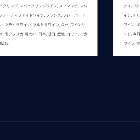
ークリング
,
スパークリングワイン
,
スプマンテ
,
スペ
ティルワ
フォーティファイドワイン
,
フランス
,
フレーバード
イン
,
チ
ン
,
マデイラワイン
,
マルサラワイン
,
ロゼ
,
ワインリ
ワイン
,
メ
,
南アフリカ
,
味わい
,
日本
,
甘口
,
産地
,
白ワイン
,
赤
スト
,
今
.02.19
ワイン
,