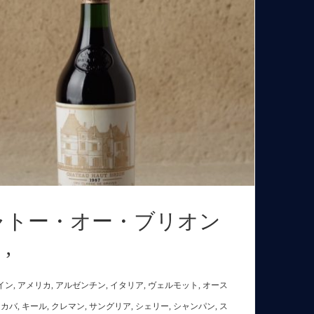
ャトー・オー・ブリオン
’
イン
,
アメリカ
,
アルゼンチン
,
イタリア
,
ヴェルモット
,
オース
,
カバ
,
キール
,
クレマン
,
サングリア
,
シェリー
,
シャンパン
,
ス