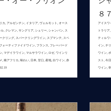
ー・オー・ブリオン
シ
８７
リカ
,
アルゼンチン
,
イタリア
,
ヴェルモット
,
オース
アイスワ
ール
,
クレマン
,
サングリア
,
シェリー
,
シャンパン
,
ス
トラリア
ークリング
,
スパークリングワイン
,
スプマンテ
,
スペ
ティルワ
フォーティファイドワイン
,
フランス
,
フレーバード
イン
,
チ
ン
,
マデイラワイン
,
マルサラワイン
,
ロゼ
,
ワインリ
ワイン
,
メ
,
南アフリカ
,
味わい
,
日本
,
甘口
,
産地
,
白ワイン
,
赤
スト
,
今
.02.19
ワイン
,