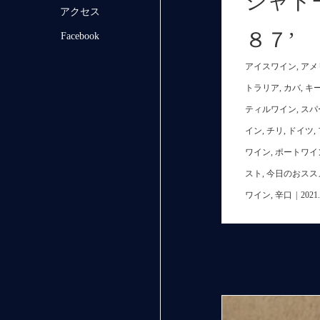
シャト
アクセス
８７’
Facebook
アイスワイン
,
アメ
トラリア
,
カバ
,
キ
ティルワイン
,
スパ
イン
,
チリ
,
ドイツ
,
ワイン
,
ポートワイ
スト
,
今日のおスス
ワイン
,
辛口
|
2021