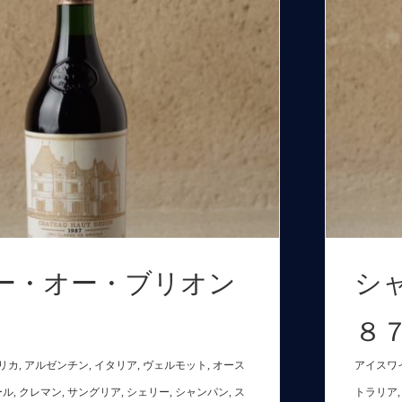
ー・オー・ブリオン
シ
８７
リカ
,
アルゼンチン
,
イタリア
,
ヴェルモット
,
オース
アイスワ
ール
,
クレマン
,
サングリア
,
シェリー
,
シャンパン
,
ス
トラリア