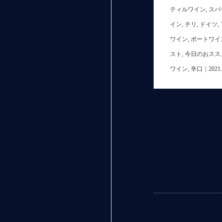
ティルワイン
,
スパ
イン
,
チリ
,
ドイツ
,
ワイン
,
ポートワイ
スト
,
今日のおスス
ワイン
,
辛口
|
2021