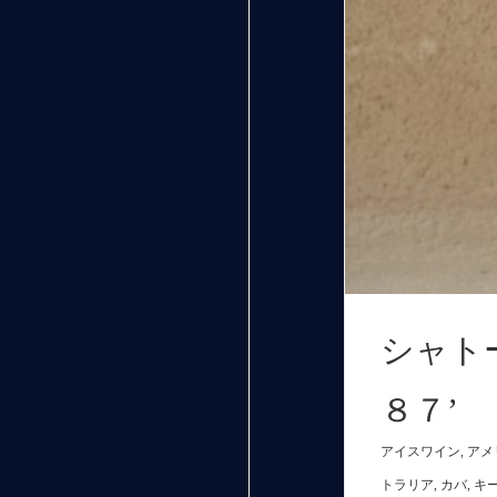
シャト
８７’
アイスワイン
,
アメ
トラリア
,
カバ
,
キ