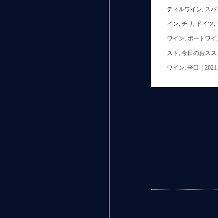
ティルワイン
,
スパ
イン
,
チリ
,
ドイツ
,
ワイン
,
ポートワイ
スト
,
今日のおスス
ワイン
,
辛口
|
2021