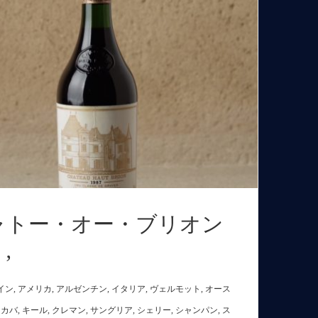
ャトー・オー・ブリオン
’
イン
,
アメリカ
,
アルゼンチン
,
イタリア
,
ヴェルモット
,
オース
,
カバ
,
キール
,
クレマン
,
サングリア
,
シェリー
,
シャンパン
,
ス