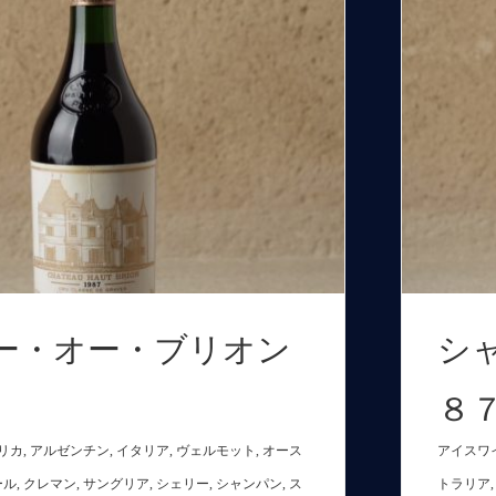
ー・オー・ブリオン
シ
８７
リカ
,
アルゼンチン
,
イタリア
,
ヴェルモット
,
オース
アイスワ
ール
,
クレマン
,
サングリア
,
シェリー
,
シャンパン
,
ス
トラリア