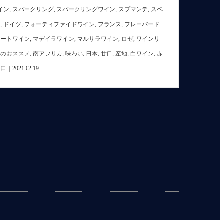
イン
,
スパークリング
,
スパークリングワイン
,
スプマンテ
,
スペ
リ
,
ドイツ
,
フォーティファイドワイン
,
フランス
,
フレーバード
ポートワイン
,
マデイラワイン
,
マルサラワイン
,
ロゼ
,
ワインリ
日のおススメ
,
南アフリカ
,
味わい
,
日本
,
甘口
,
産地
,
白ワイン
,
赤
辛口
|
2021.02.19