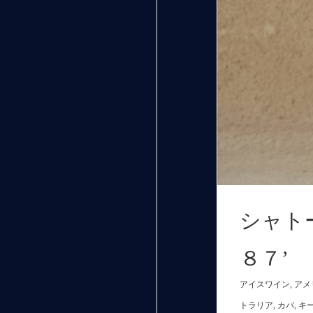
シャト
８７’
アイスワイン
,
アメ
トラリア
,
カバ
,
キ