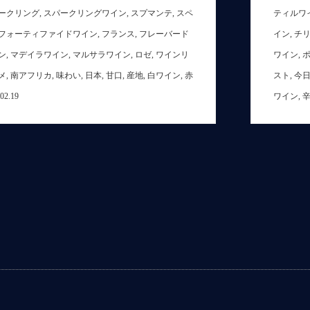
ークリング
,
スパークリングワイン
,
スプマンテ
,
スペ
ティルワ
フォーティファイドワイン
,
フランス
,
フレーバード
イン
,
チ
ン
,
マデイラワイン
,
マルサラワイン
,
ロゼ
,
ワインリ
ワイン
,
メ
,
南アフリカ
,
味わい
,
日本
,
甘口
,
産地
,
白ワイン
,
赤
スト
,
今
.02.19
ワイン
,