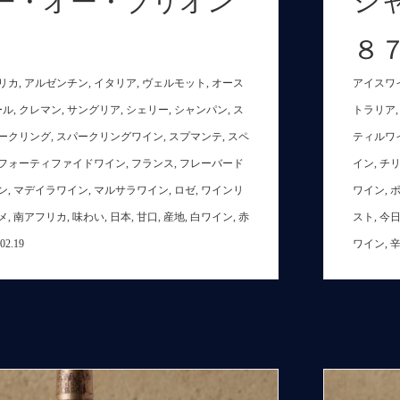
ー・オー・ブリオン
シ
８７
リカ
,
アルゼンチン
,
イタリア
,
ヴェルモット
,
オース
アイスワ
ール
,
クレマン
,
サングリア
,
シェリー
,
シャンパン
,
ス
トラリア
ークリング
,
スパークリングワイン
,
スプマンテ
,
スペ
ティルワ
フォーティファイドワイン
,
フランス
,
フレーバード
イン
,
チ
ン
,
マデイラワイン
,
マルサラワイン
,
ロゼ
,
ワインリ
ワイン
,
メ
,
南アフリカ
,
味わい
,
日本
,
甘口
,
産地
,
白ワイン
,
赤
スト
,
今
.02.19
ワイン
,