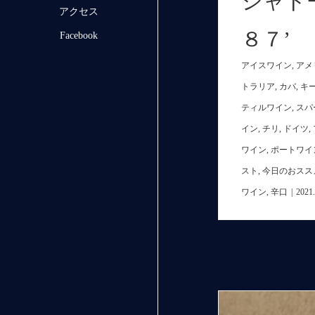
シャト
アクセス
８７’
Facebook
アイスワイン
,
アメ
トラリア
,
カバ
,
キ
ティルワイン
,
スパ
イン
,
チリ
,
ドイツ
,
ワイン
,
ポートワイ
スト
,
今日のおスス
ワイン
,
辛口
|
2021