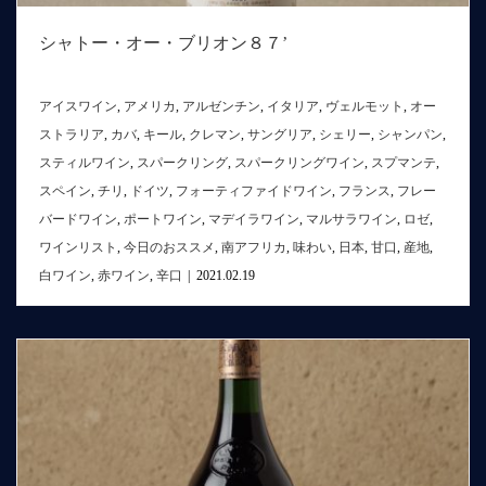
シャトー・オー・ブリオン８７’
アイスワイン
,
アメリカ
,
アルゼンチン
,
イタリア
,
ヴェルモット
,
オー
ストラリア
,
カバ
,
キール
,
クレマン
,
サングリア
,
シェリー
,
シャンパン
,
スティルワイン
,
スパークリング
,
スパークリングワイン
,
スプマンテ
,
スペイン
,
チリ
,
ドイツ
,
フォーティファイドワイン
,
フランス
,
フレー
バードワイン
,
ポートワイン
,
マデイラワイン
,
マルサラワイン
,
ロゼ
,
ワインリスト
,
今日のおススメ
,
南アフリカ
,
味わい
,
日本
,
甘口
,
産地
,
白ワイン
,
赤ワイン
,
辛口
|
2021.02.19