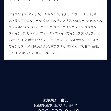
アイスワイン
,
アメリカ
,
アルゼンチン
,
イタリア
,
ヴェルモット
,
オー
ストラリア
,
カバ
,
キール
,
クレマン
,
サングリア
,
シェリー
,
シャンパン
,
スティルワイン
,
スパークリング
,
スパークリングワイン
,
スプマンテ
,
スペイン
,
チリ
,
ドイツ
,
フォーティファイドワイン
,
フランス
,
フレー
バードワイン
,
ポートワイン
,
マデイラワイン
,
マルサラワイン
,
ロゼ
,
ワインリスト
,
今日のおススメ
,
南アフリカ
,
味わい
,
日本
,
甘口
,
産地
,
白ワイン
,
赤ワイン
,
辛口
|
2021.02.19
鉄板焼き 宝伝
岡山県岡山市北区表町1丁目6-32