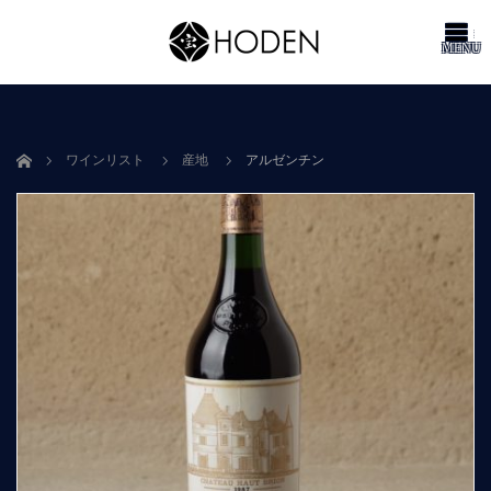
me
ホーム
ワインリスト
産地
アルゼンチン