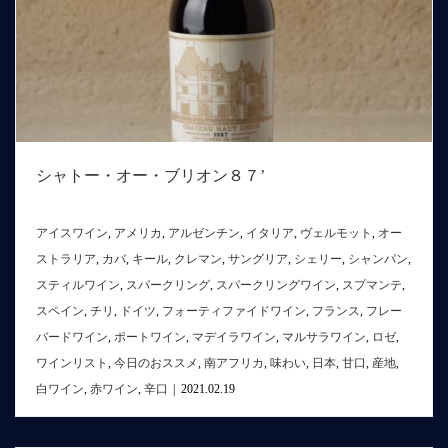
シャトー・オー・ブリオン８７’
アイスワイン
,
アメリカ
,
アルゼンチン
,
イタリア
,
ヴェルモット
,
オー
ストラリア
,
カバ
,
キール
,
クレマン
,
サングリア
,
シェリー
,
シャンパン
,
スティルワイン
,
スパークリング
,
スパークリングワイン
,
スプマンテ
,
スペイン
,
チリ
,
ドイツ
,
フォーティファイドワイン
,
フランス
,
フレー
バードワイン
,
ポートワイン
,
マデイラワイン
,
マルサラワイン
,
ロゼ
,
ワインリスト
,
今日のおススメ
,
南アフリカ
,
味わい
,
日本
,
甘口
,
産地
,
白ワイン
,
赤ワイン
,
辛口
|
2021.02.19