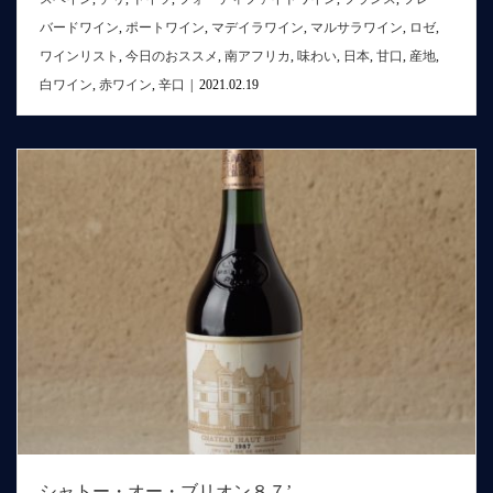
バードワイン
,
ポートワイン
,
マデイラワイン
,
マルサラワイン
,
ロゼ
,
ワインリスト
,
今日のおススメ
,
南アフリカ
,
味わい
,
日本
,
甘口
,
産地
,
白ワイン
,
赤ワイン
,
辛口
|
2021.02.19
シャトー・オー・ブリオン８７’