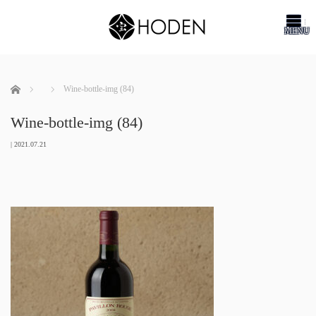
me
ホーム
Wine-bottle-img (84)
Wine-bottle-img (84)
|
2021.07.21