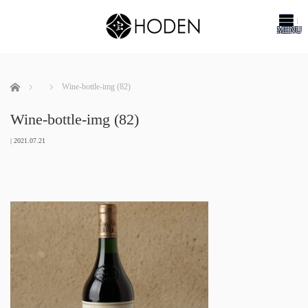
me
ホーム
Wine-bottle-img (82)
Wine-bottle-img (82)
|
2021.07.21