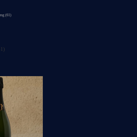
img (61)
61)