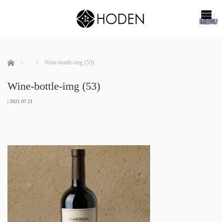
me
ホーム
Wine-bottle-img (53)
Wine-bottle-img (53)
|
2021.07.21