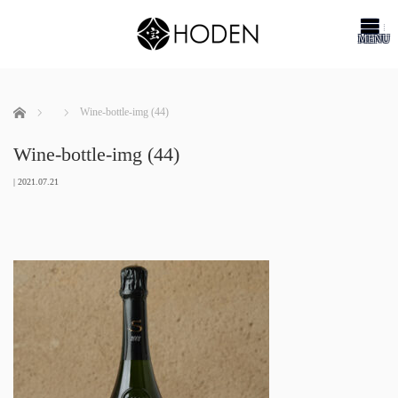
me
ホーム
Wine-bottle-img (44)
Wine-bottle-img (44)
|
2021.07.21