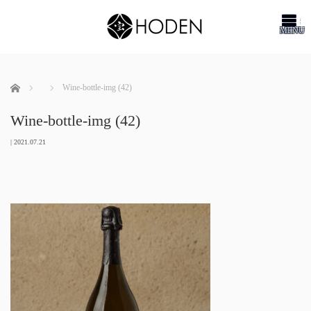
me
ホーム
Wine-bottle-img (42)
Wine-bottle-img (42)
|
2021.07.21