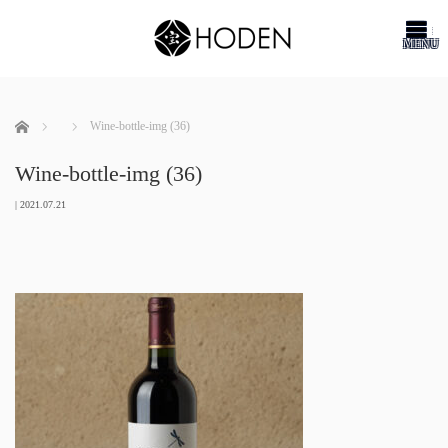
me
ホーム
Wine-bottle-img (36)
Wine-bottle-img (36)
|
2021.07.21