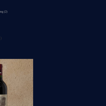
img (2)
)