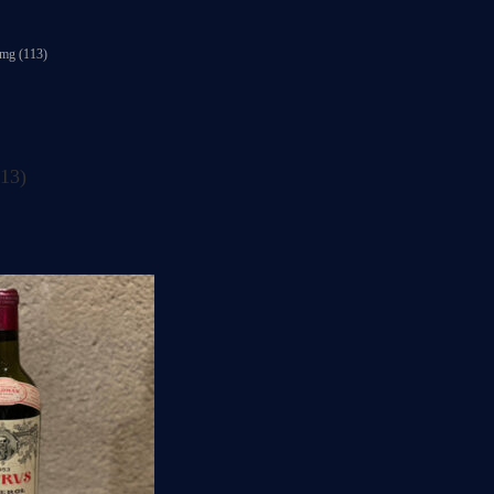
img (113)
113)