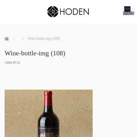
me
ホーム
Wine-bottle-img (108)
Wine-bottle-img (108)
|
2021.07.21