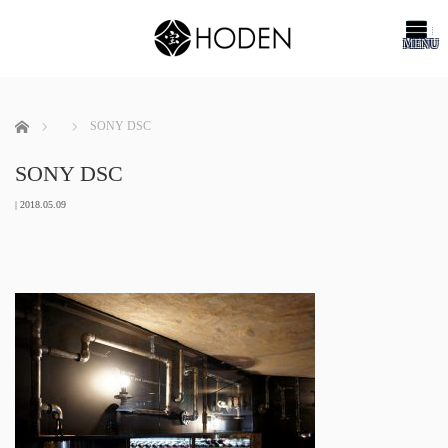
me
ホーム
SONY DSC
SONY DSC
|
2018.05.09