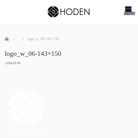
me
ホーム
logo_w_06-143×150
logo_w_06-143×150
|
2018.05.09