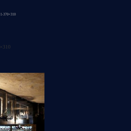
1-370×310
×310