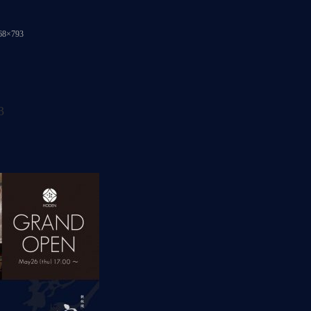
8×793
3