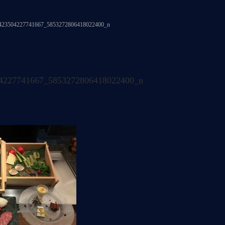
423504227741667_5853272806418022400_n
4227741667_5853272806418022400_n