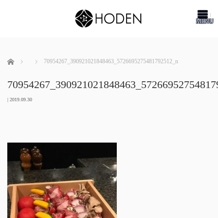
me
ホーム
70954267_390921021848463_5726695275481792512_n
70954267_390921021848463_57266952754817
|
2019.09.30