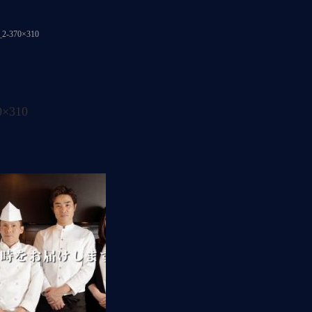
_2-370×310
0×310