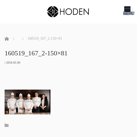
me
ホーム
160519_167_2-150×81
160519_167_2-150×81
|
2018.05.09