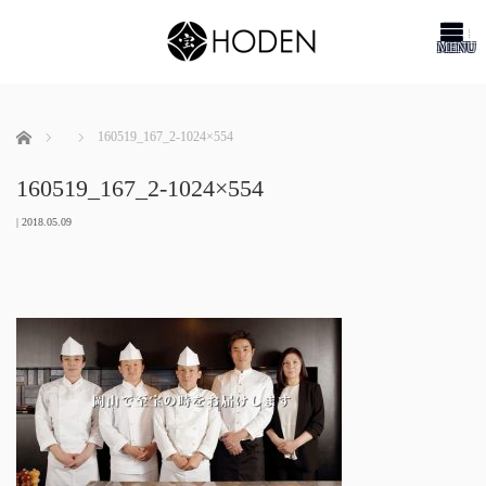
me
ホーム
160519_167_2-1024×554
160519_167_2-1024×554
|
2018.05.09