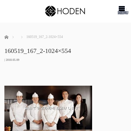
me
ホーム
160519_167_2-1024×554
160519_167_2-1024×554
|
2018.05.09