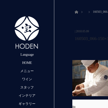
ホーム
160503_066
|
2018.05.09
160503_066-150×
Language
HOME
メニュー
ワイン
スタッフ
インテリア
ギャラリー